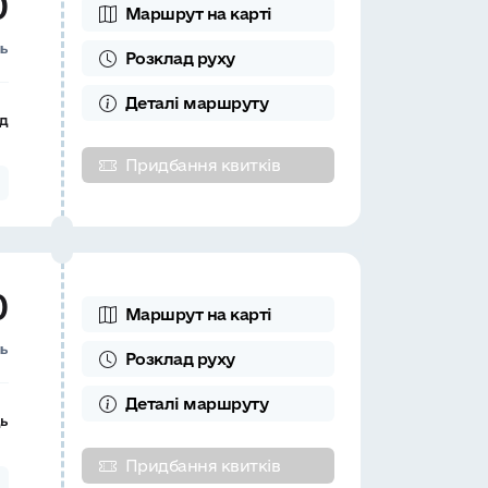
0
Маршрут на карті
нь
Розклад
руху
Деталі
маршруту
д
Придбання квитків
0
Маршрут на карті
нь
Розклад
руху
Деталі
маршруту
ць
Придбання квитків