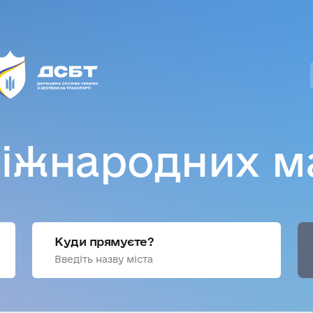
іжнародних м
Куди прямуєте?