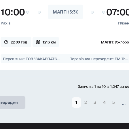
10:00
07:0
МАПП 15:30
Рахів
Плзе
22:00 год.
1213 км
МАПП:
Ужгоро
Перевізник: ТОВ "ЗАКАРПАТЄВРОЛІНІЇ"
Перевізник-нерезидент: EM Travel s.r.o., VO-Trans EU s. r. o.
Записи з 1 по 10 із 1,047 запи
передня
1
2
3
4
5
…