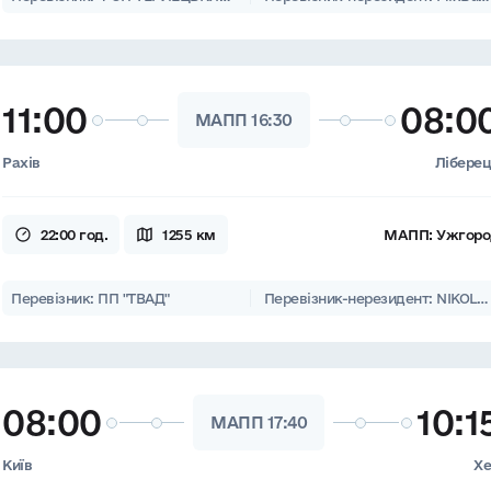
11:00
08:0
МАПП 16:30
Рахів
Лібере
22:00 год.
1255 км
МАПП:
Ужгоро
Перевізник: ПП "ТВАД"
Перевізник-нерезидент: NIKOLO s.r.o.
08:00
10:1
МАПП 17:40
Київ
Х