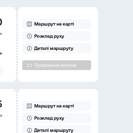
0
Маршрут на карті
ь
Розклад
руху
Деталі
маршруту
ць
Придбання квитків
5
Маршрут на карті
га
Розклад
руху
Деталі
маршруту