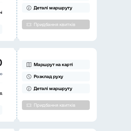
Деталі
маршруту
ні
Придбання квитків
0
Маршрут на карті
но
Розклад
руху
Деталі
маршруту
д
Придбання квитків