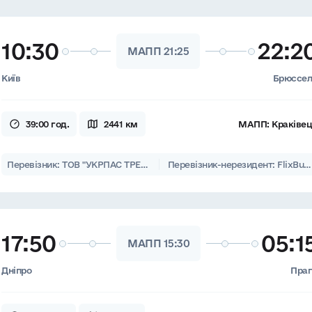
10:30
22:2
МАПП 21:25
Київ
Брюссел
39:00 год.
2441 км
МАПП:
Краківе
Перевізник: ТОВ "УКРПАС ТРЕВЕЛ"
Перевізник-нерезидент: FlixBus DACH GmbH, DE VRIJ TRAVEL NV
17:50
05:1
МАПП 15:30
Дніпро
Пра