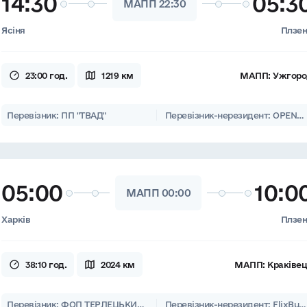
14:30
05:3
МАПП 22:30
Ясіня
Плзе
23:00 год.
1219 км
МАПП:
Ужгоро
Перевізник: ПП "ТВАД"
Перевізник-нерезидент: OPENLINE Sp. z o. o., D.M.D.-GROUP spol. s. r. o.
05:00
10:0
МАПП 00:00
Харків
Плзе
38:10 год.
2024 км
МАПП:
Краківе
Перевізник: ФОП ТЕРЛЕЦЬКИЙ П.М.
Перевізник-нерезидент: FlixBus CZ s.r.o., FlixBus Polska sp. z o.o.