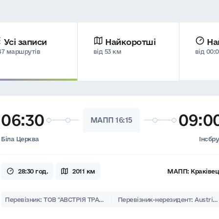
Усі записи
Найкоротші
На
47 маршрутів
від 53 км
від 00:
06:30
09:0
МАПП 16:15
Біла Церква
Інсбр
28:30 год.
2011 км
МАПП:
Краківе
Перевізник: ТОВ "АВСТРІЯ ТРАНСАВТО"
Перевізник-нерезидент: Austrian Incentive Service GmbH