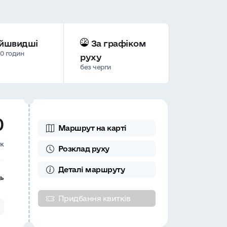
йшвидші
За графіком
00 годин
руху
без черги
0
Маршрут на карті
ук
Розклад
руху
Деталі
маршруту
ць
Придбання квитків