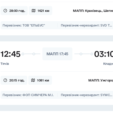
28:00 год.
1621 км
МАПП:
Краківець, Шеги
Перевізник: ТОВ "ЕЛЬБУС"
Перевізник-нерезидент: SVD Trans s.r.o.
12:45
03:1
МАПП 17:45
Тячів
Клад
20:15 год.
1081 км
МАПП:
Ужгоро
Перевізник: ФОП СИМЧЕРА М.І.
Перевізник-нерезидент: SYMCHERA s.r.o.