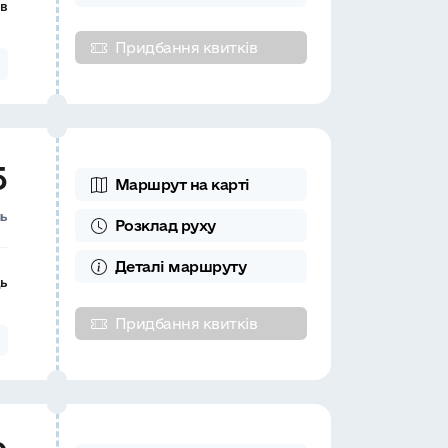
ів
Придбання квитків
5
Маршрут на карті
нь
Розклад
руху
Деталі
маршруту
ць
Придбання квитків