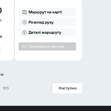
0
Маршрут на карті
нь
Розклад
руху
Деталі
маршруту
д
Придбання квитків
сів
105
Наступна