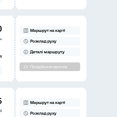
0
Маршрут на карті
ць
Розклад
руху
Деталі
маршруту
д
Придбання квитків
5
Маршрут на карті
еб
Розклад
руху