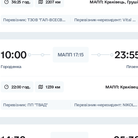
36:25 год.
2207 км
МАПП:
Краківець, Груш
Перевізник: ТЗОВ "ГАЛ-ВСЕСВІТ", ТОВ "ЛЬВІВСЬКЕ АТП-14631"
Перевізник-нерезидент: Vital euro trans s.r.o.
10:00
23:5
МАПП 17:15
Городенка
Плзе
22:00 год.
1239 км
МАПП:
Краківе
Перевізник: ПП "ТВАД"
Перевізник-нерезидент: NIKOLO s.r.o.